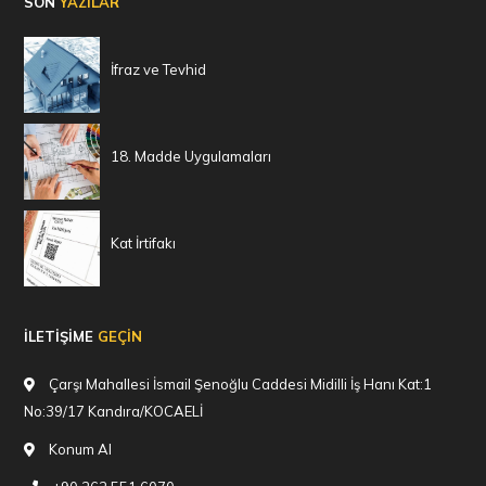
SON
YAZILAR
İfraz ve Tevhid
18. Madde Uygulamaları
Kat İrtifakı
İLETİŞİME
GEÇİN
Çarşı Mahallesi İsmail Şenoğlu Caddesi Midilli İş Hanı Kat:1
No:39/17 Kandıra/KOCAELİ
Konum Al