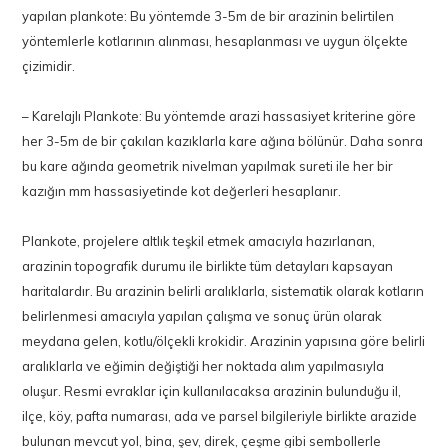
yapılan plankote: Bu yöntemde 3-5m de bir arazinin belirtilen
yöntemlerle kotlarının alınması, hesaplanması ve uygun ölçekte
çizimidir.
– Karelajlı Plankote: Bu yöntemde arazi hassasiyet kriterine göre
her 3-5m de bir çakılan kazıklarla kare ağına bölünür. Daha sonra
bu kare ağında geometrik nivelman yapılmak sureti ile her bir
kazığın mm hassasiyetinde kot değerleri hesaplanır.
Plankote, projelere altlık teşkil etmek amacıyla hazırlanan,
arazinin topografik durumu ile birlikte tüm detayları kapsayan
haritalardır. Bu arazinin belirli aralıklarla, sistematik olarak kotların
belirlenmesi amacıyla yapılan çalışma ve sonuç ürün olarak
meydana gelen, kotlu/ölçekli krokidir. Arazinin yapısına göre belirli
aralıklarla ve eğimin değiştiği her noktada alım yapılmasıyla
oluşur. Resmi evraklar için kullanılacaksa arazinin bulunduğu il,
ilçe, köy, pafta numarası, ada ve parsel bilgileriyle birlikte arazide
bulunan mevcut yol, bina, şev, direk, çeşme gibi sembollerle