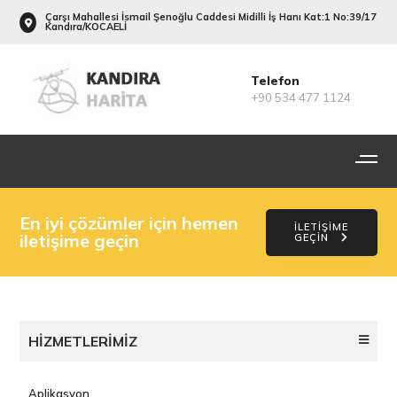
Çarşı Mahallesi İsmail Şenoğlu Caddesi Midilli İş Hanı Kat:1 No:39/17
Kandıra/KOCAELİ
Telefon
+90 534 477 1124
En iyi çözümler için hemen
İLETİŞİME
iletişime geçin
GEÇİN
HİZMETLERİMİZ
Aplikasyon